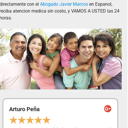
directamente con el
Abogado Javier Marcos
en Espanol,
reciba atencion medica sin costo, y VAMOS A USTED las 24
horas.
Isamar Monita
★
★
★
★
★