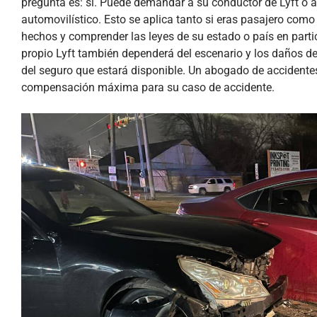
pregunta es: sí. Puede demandar a su conductor de Lyft o a
automovilístico. Esto se aplica tanto si eras pasajero como 
hechos y comprender las leyes de su estado o país en parti
propio Lyft también dependerá del escenario y los daños de
del seguro que estará disponible. Un abogado de accidentes
compensación máxima para su caso de accidente.