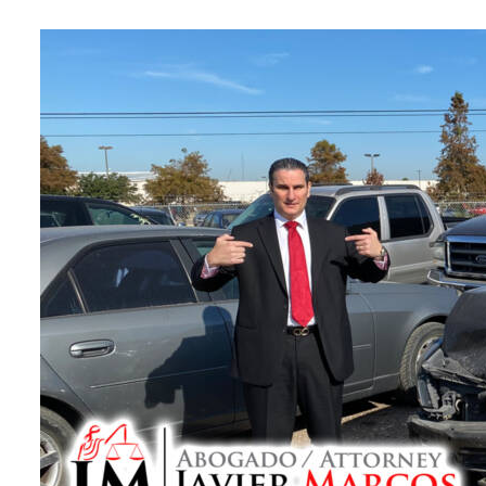
Lucia Peña
★
★
★
★
★