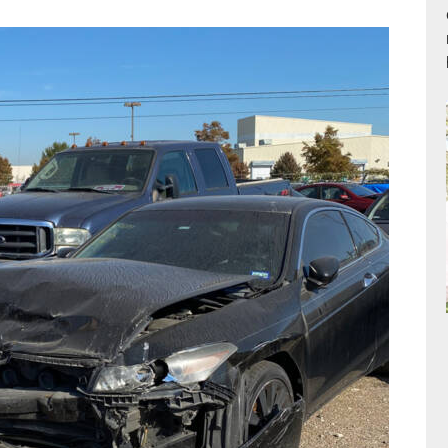
Arturo Peña
★
★
★
★
★