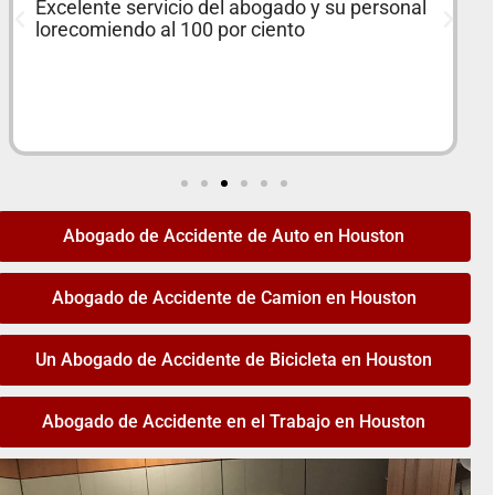
10/10! I hired Javier Marcos when I had a car
crash in Sept of 2020 and they worked very
fast and were able to help me get
reimbursed and rehabilitated really fast. I
would recommend them to anyone, no
complaints at all.
Abogado de Accidente de Auto en Houston
Abogado de Accidente de Camion en Houston
Un Abogado de Accidente de Bicicleta en Houston
Abogado de Accidente en el Trabajo en Houston