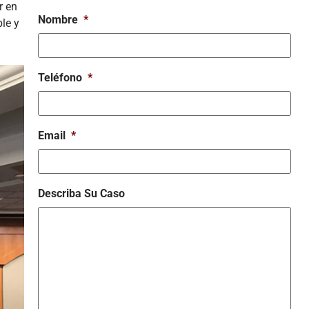
r en
Nombre
*
le y
Teléfono
*
Email
*
Describa Su Caso