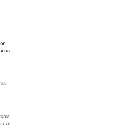
ion
ucha
tos
tores
no ve