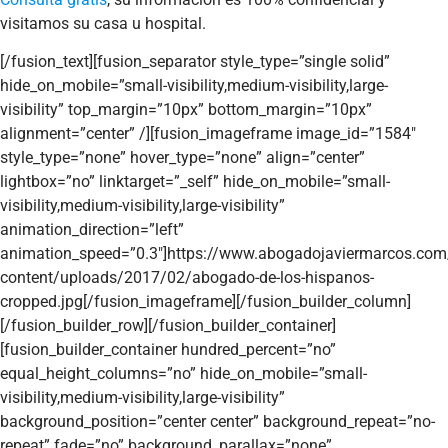
visitamos su casa u hospital.
[/fusion_text][fusion_separator style_type=”single solid”
hide_on_mobile=”small-visibility,medium-visibility,large-
visibility” top_margin=”10px” bottom_margin=”10px”
alignment=”center” /][fusion_imageframe image_id=”1584″
style_type=”none” hover_type=”none” align=”center”
lightbox=”no” linktarget=”_self” hide_on_mobile=”small-
visibility,medium-visibility,large-visibility”
animation_direction=”left”
animation_speed=”0.3″]https://www.abogadojaviermarcos.com
content/uploads/2017/02/abogado-de-los-hispanos-
cropped.jpg[/fusion_imageframe][/fusion_builder_column]
[/fusion_builder_row][/fusion_builder_container]
[fusion_builder_container hundred_percent=”no”
equal_height_columns=”no” hide_on_mobile=”small-
visibility,medium-visibility,large-visibility”
background_position=”center center” background_repeat=”no-
repeat” fade=”no” background_parallax=”none”