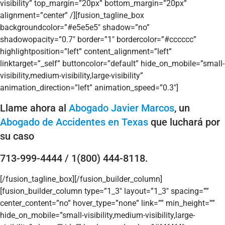
visibility” top_margin=”20px” bottom_margin=”20px”
alignment=”center” /][fusion_tagline_box
backgroundcolor=”#e5e5e5″ shadow=”no”
shadowopacity=”0.7″ border=”1″ bordercolor=”#cccccc”
highlightposition=”left” content_alignment=”left”
linktarget=”_self” buttoncolor=”default” hide_on_mobile=”small-
visibility,medium-visibility,large-visibility”
animation_direction=”left” animation_speed=”0.3″]
Llame ahora al
Abogado Javier Marcos
, un
Abogado de Accidentes en Texas
que luchará por
su caso
713-999-4444 / 1(800) 444-8118.
[/fusion_tagline_box][/fusion_builder_column]
[fusion_builder_column type=”1_3″ layout=”1_3″ spacing=””
center_content=”no” hover_type=”none” link=”” min_height=””
hide_on_mobile=”small-visibility,medium-visibility,large-