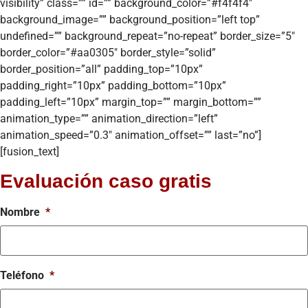
visibility” class=”” id=”” background_color=”#f4f4f4″
background_image=”” background_position=”left top”
undefined=”” background_repeat=”no-repeat” border_size=”5″
border_color=”#aa0305″ border_style=”solid”
border_position=”all” padding_top=”10px”
padding_right=”10px” padding_bottom=”10px”
padding_left=”10px” margin_top=”” margin_bottom=””
animation_type=”” animation_direction=”left”
animation_speed=”0.3″ animation_offset=”” last=”no”]
[fusion_text]
Evaluación caso gratis
Nombre
*
Teléfono
*