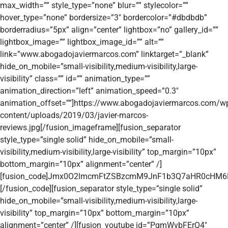
max_width=”” style_type=”none” blur=”” stylecolor=””
hover_type=”none” bordersize=”3″ bordercolor=”#dbdbdb”
borderradius=”5px” align=”center” lightbox=”no” gallery_id=””
lightbox_image=”” lightbox_image_id=”” alt=””
link=”www.abogadojaviermarcos.com” linktarget=”_blank”
hide_on_mobile=”small-visibility,medium-visibility,large-
visibility” class=”” id=”” animation_type=””
animation_direction=”left” animation_speed=”0.3″
animation_offset=””]https://www.abogadojaviermarcos.com/w
content/uploads/2019/03/javier-marcos-
reviews.jpg[/fusion_imageframe][fusion_separator
style_type=”single solid” hide_on_mobile=”small-
visibility,medium-visibility,large-visibility” top_margin=”10px”
bottom_margin=”10px” alignment=”center” /]
[fusion_code]Jmx0O2lmcmFtZSBzcmM9JnF1b3Q7aHR0cH
[/fusion_code][fusion_separator style_type=”single solid”
hide_on_mobile=”small-visibility,medium-visibility,large-
visibility” top_margin=”10px” bottom_margin=”10px”
alignment=”center” /][fusion_youtube id=”PqmWvbFErQ4″