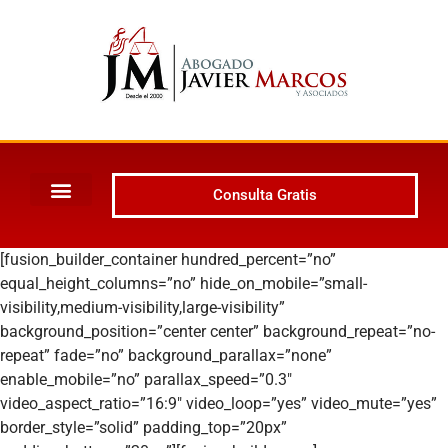
Consulta Gratis
[fusion_builder_container hundred_percent=”no”
equal_height_columns=”no” hide_on_mobile=”small-
visibility,medium-visibility,large-visibility”
background_position=”center center” background_repeat=”no-
repeat” fade=”no” background_parallax=”none”
enable_mobile=”no” parallax_speed=”0.3″
video_aspect_ratio=”16:9″ video_loop=”yes” video_mute=”yes”
border_style=”solid” padding_top=”20px”