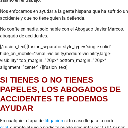
salario en el trabajo.
Nos enfocamos en ayudar a la gente hispana que ha sufrido un
accidente y que no tiene quien la defienda.
No confíe en nadie, solo hable con el Abogado Javier Marcos,
abogado de accidentes.
[/fusion_text][fusion_separator style_type=”single solid”
hide_on_mobile=”small-visibility,medium-visibility,large-
visibility” top_margin=”20px” bottom_margin=”20px”
alignment=”center” /][fusion_text]
SI TIENES O NO TIENES
PAPELES, LOS ABOGADOS DE
ACCIDENTES TE PODEMOS
AYUDAR
En cualquier etapa de
litigación
si tu caso llega a la corte
civil
, durante el juicio nadie te puede preguntar por tu ID, ni por