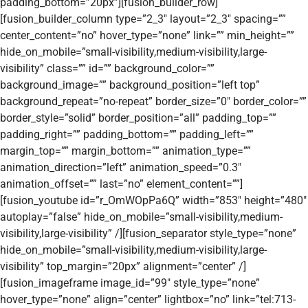
padding_bottom=”20px”][fusion_builder_row]
[fusion_builder_column type=”2_3″ layout=”2_3″ spacing=””
center_content=”no” hover_type=”none” link=”” min_height=””
hide_on_mobile=”small-visibility,medium-visibility,large-
visibility” class=”” id=”” background_color=””
background_image=”” background_position=”left top”
background_repeat=”no-repeat” border_size=”0″ border_color=””
border_style=”solid” border_position=”all” padding_top=””
padding_right=”” padding_bottom=”” padding_left=””
margin_top=”” margin_bottom=”” animation_type=””
animation_direction=”left” animation_speed=”0.3″
animation_offset=”” last=”no” element_content=””]
[fusion_youtube id=”r_OmWOpPa6Q” width=”853″ height=”480″
autoplay=”false” hide_on_mobile=”small-visibility,medium-
visibility,large-visibility” /][fusion_separator style_type=”none”
hide_on_mobile=”small-visibility,medium-visibility,large-
visibility” top_margin=”20px” alignment=”center” /]
[fusion_imageframe image_id=”99″ style_type=”none”
hover_type=”none” align=”center” lightbox=”no” link=”tel:713-