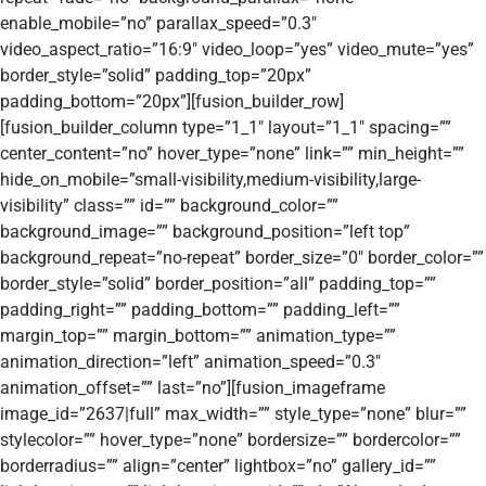
enable_mobile=”no” parallax_speed=”0.3″
video_aspect_ratio=”16:9″ video_loop=”yes” video_mute=”yes”
border_style=”solid” padding_top=”20px”
padding_bottom=”20px”][fusion_builder_row]
[fusion_builder_column type=”1_1″ layout=”1_1″ spacing=””
center_content=”no” hover_type=”none” link=”” min_height=””
hide_on_mobile=”small-visibility,medium-visibility,large-
visibility” class=”” id=”” background_color=””
background_image=”” background_position=”left top”
background_repeat=”no-repeat” border_size=”0″ border_color=””
border_style=”solid” border_position=”all” padding_top=””
padding_right=”” padding_bottom=”” padding_left=””
margin_top=”” margin_bottom=”” animation_type=””
animation_direction=”left” animation_speed=”0.3″
animation_offset=”” last=”no”][fusion_imageframe
image_id=”2637|full” max_width=”” style_type=”none” blur=””
stylecolor=”” hover_type=”none” bordersize=”” bordercolor=””
borderradius=”” align=”center” lightbox=”no” gallery_id=””