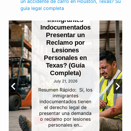
un accidente de carro en Houston, Texas? Su
Cuando se rompe
guía legal completa
la confianza
sagrada:
Entendiendo la
negligencia en
funerarias y las
ramificaciones
por lesiones
personales en
Houston
July 15, 2026
Perder a un ser querido
es una de las
experiencias más
difíciles, desgarradoras y
emocionalmente
agotadoras que puede
enfrentar una...