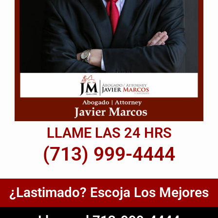
LLAME LAS 24 HRS
(713) 999-4444
¿Lastimado? Escoja Los Mejores