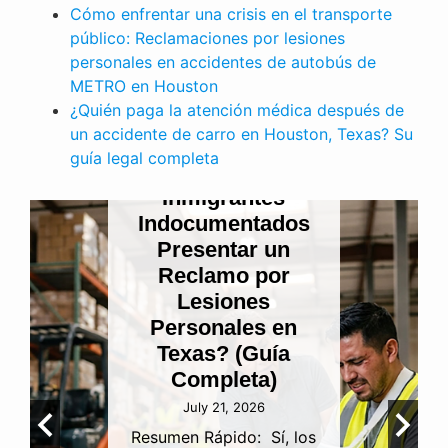
Cómo enfrentar una crisis en el transporte
público: Reclamaciones por lesiones
personales en accidentes de autobús de
METRO en Houston
¿Quién paga la atención médica después de
LESIONES PERSONALES
un accidente de carro en Houston, Texas? Su
Cuando se rompe
guía legal completa
la confianza
sagrada:
Entendiendo la
negligencia en
funerarias y las
ramificaciones
por lesiones
personales en
Houston
July 15, 2026
Perder a un ser querido