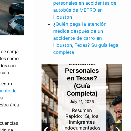
PERSONALES
personales en accidentes de
¿Pueden
autobús de METRO en
los
Houston
¿Quién paga la atención
E TRABAJO
Inmigrantes
médica después de un
dente
Indocumentados
accidente de carro en
finería
Presentar
Houston, Texas? Su guía legal
ustrial
un Reclamo
 de carga
completa
 Canal
por
cales como
de
Lesiones
ados con
gación
Personales
cción.
uston:
en Texas?
centro
én es
(Guía
ento de
onsable?
Completa)
os
 5, 2026
July 21, 2026
stra área
umen
Resumen
idoLa
Rápido: Sí, los
abilidad
inmigrantes
ecuencias
 los
indocumentados
mión de