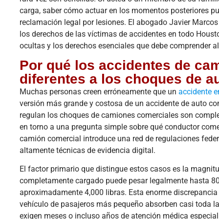
carga, saber cómo actuar en los momentos posteriores pued
reclamación legal por lesiones. El abogado Javier Marc
los derechos de las víctimas de accidentes en todo Housto
ocultas y los derechos esenciales que debe comprender a
Por qué los accidentes de ca
diferentes a los choques de a
Muchas personas creen erróneamente que un
accidente e
versión más grande y costosa de un accidente de auto co
regulan los choques de camiones comerciales son complet
en torno a una pregunta simple sobre qué conductor comet
camión comercial introduce una red de regulaciones feder
altamente técnicas de evidencia digital.
El factor primario que distingue estos casos es la magni
completamente cargado puede pesar legalmente hasta 80,
aproximadamente 4,000 libras. Esta enorme discrepancia 
vehículo de pasajeros más pequeño absorben casi toda la f
exigen meses o incluso años de atención médica especiali