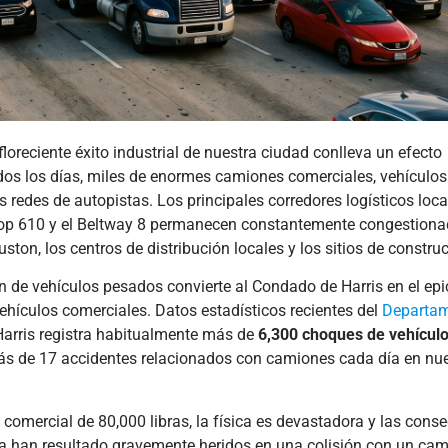
La
Actualización
de la
FMCSA
ACCIDENT
2026: Cómo
Acci
la Nueva
de Re
reciente éxito industrial de nuestra ciudad conlleva un efecto
Verificación
e Ind
dos los días, miles de enormes camiones comerciales, vehículos
Digital
en el
s redes de autopistas. Los principales corredores logísticos lo
Afecta su
el Loop 610 y el Beltway 8 permanecen constantemente congestion
Reclamo
Nave
ston, los centros de distribución locales y los sitios de constru
por
de Ho
de vehículos pesados convierte al Condado de Harris en el epi
Accidente
¿Qui
vehículos comerciales. Datos estadísticos recientes del
Departam
de Camión
Resp
arris registra habitualmente más de
6,300 choques de vehícul
January 30, 2026
August
ás de 17 accidentes relacionados con camiones cada día en nue
El panorama de
Res
la seguridad y
ráp
los litigios en el
respons
omercial de 80,000 libras, la física es devastadora y las cons
transporte de
en
lia han resultado gravemente heridos en una colisión con un ca