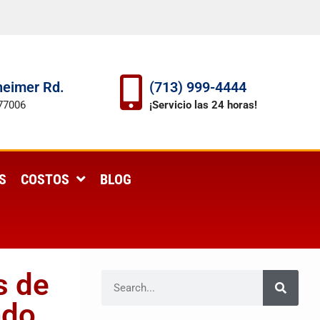
eimer Rd.
(713) 999-4444
77006
¡Servicio las 24 horas!
S
COSTOS
BLOG
s de
ndo