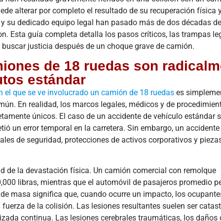
carga comercial
accide
e alterar por completo el resultado de su recuperación física 
está
refin
os y su dedicado equipo legal han pasado más de dos décadas d
experimentando
indust
una
largo 
n. Esta guía completa detalla los pasos críticos, las trampas le
transformación
de Nav
l buscar justicia después de un choque grave de camión.
monumental
de H
miones de 18 ruedas son radicalm
en...
(Hou
utos estándar
Leer más
Lee
n el que se ve involucrado un camión de 18 ruedas
es simpleme
mún. En realidad, los marcos legales, médicos y de procedimien
amente únicos. El caso de un accidente de vehículo estándar su
ió un error temporal en la carretera. Sin embargo, un accidente
ales de seguridad, protecciones de activos corporativos y pieza
tud de la devastación física. Un camión comercial con remolque
000 libras, mientras que el automóvil de pasajeros promedio p
de masa significa que, cuando ocurre un impacto, los ocupante
uerza de la colisión. Las lesiones resultantes suelen ser catast
zada continua. Las lesiones cerebrales traumáticas, los daños 