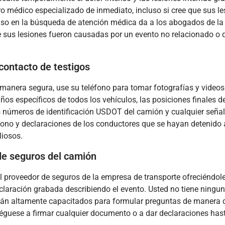
o médico especializado de inmediato, incluso si cree que sus le
traso en la búsqueda de atención médica da a los abogados de l
sus lesiones fueron causadas por un evento no relacionado o 
 contacto de testigos
 manera segura, use su teléfono para tomar fotografías y videos
ños específicos de todos los vehículos, las posiciones finales d
os números de identificación USDOT del camión y cualquier señal 
fono y declaraciones de los conductores que se hayan detenido 
liosos.
 de seguros del camión
l proveedor de seguros de la empresa de transporte ofreciéndol
claración grabada describiendo el evento. Usted no tiene ningu
están altamente capacitados para formular preguntas de manera 
iéguese a firmar cualquier documento o a dar declaraciones has