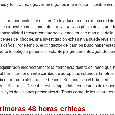
ones y los traumas graves en órganos internos son increíblement
n reclamo por accidente de camión involucra a una extensa red de
irectamente con el conductor individual y su póliza de seguro d
sponsabilidad frecuentemente se extiende mucho más allá de la
centes del choque, una investigación exhaustiva puede revelar
os daños. Por ejemplo, el conductor del camión pudo haber esta
orte lo obligó a ponerse al volante peligrosamente agotado deb
equilibrado incorrectamente la mercancía dentro del remolque, 
l transitar por un intercambio de autopistas estándar. En otros 
er aprobado sistemas de frenos defectuosos, o el fabricante d
za defectuosa. Descubrir estas capas interconectadas de respo
as leyes de lesiones personales de Texas como de los estatutos 
rimeras 48 horas críticas