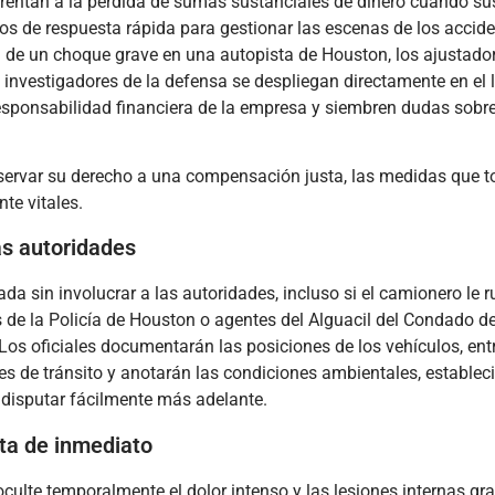
frentan a la pérdida de sumas sustanciales de dinero cuando su
s de respuesta rápida para gestionar las escenas de los accide
 de un choque grave en una autopista de Houston, los ajustado
 investigadores de la defensa se despliegan directamente en el 
responsabilidad financiera de la empresa y siembren dudas sobre
reservar su derecho a una compensación justa, las medidas que 
te vitales.
as autoridades
a sin involucrar a las autoridades, incluso si el camionero le 
s de la Policía de Houston o agentes del Alguacil del Condado de
 Los oficiales documentarán las posiciones de los vehículos, ent
ones de tránsito y anotarán las condiciones ambientales, estable
disputar fácilmente más adelante.
ta de inmediato
ulte temporalmente el dolor intenso y las lesiones internas gr