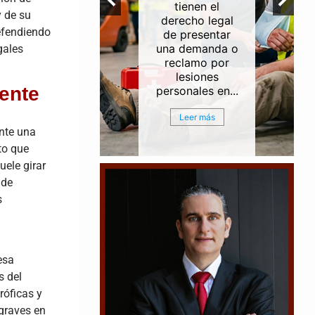
ntes de
tienen el
y de su
erías e
derecho legal
efendiendo
rias a lo
de presentar
del Canal
una demanda o
gales
egación
reclamo por
ouston
lesiones
ente
ston...
personales en...
r más
Leer más
nte una
to que
ele girar
 de
s
esa
s del
róficas y
graves en