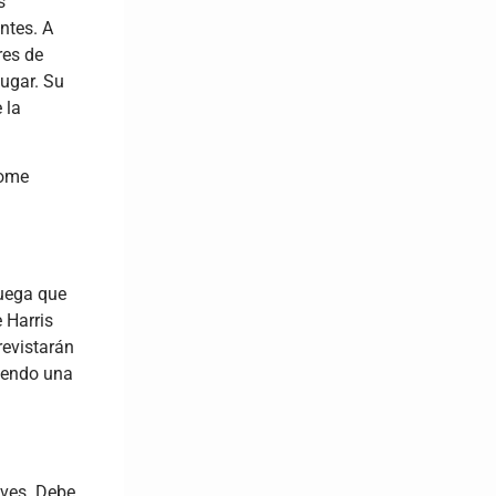
s
ntes. A
res de
lugar. Su
 la
tome
ruega que
 Harris
revistarán
ciendo una
aves. Debe