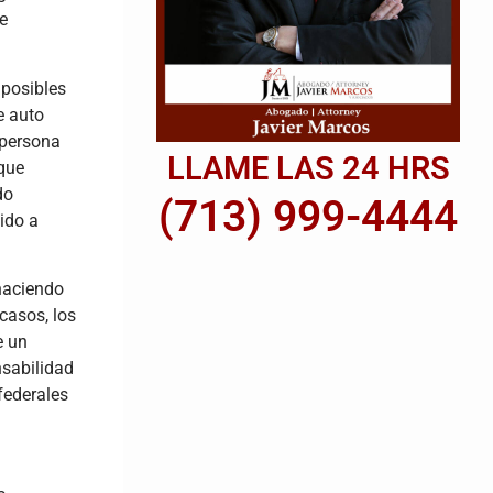
e
 posibles
e auto
 persona
LLAME LAS 24 HRS
 que
do
(713) 999-4444
ido a
haciendo
casos, los
e un
nsabilidad
federales