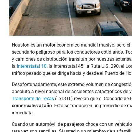
Houston es un motor económico mundial masivo, pero el flo
secundario peligroso para los conductores cotidianos. To
y camiones de distribución transitan por nuestras extensa
la
Interestatal 10
, la Interestatal 45, la Ruta U.S. 290, 
tráfico pesado que se dirige hacia y desde el Puerto de Hou
Desafortunadamente, este extremo volumen de congestión 
absoluto a nivel nacional de accidentes catastróficos de 
Transporte de Texas
(TxDOT) revelan que el Condado de H
comerciales al año
. Esto se traduce en un promedio de m
inmediata.
Cuando un automóvil de pasajeros choca con un vehículo c
rara vez son sencillas. Si usted o un miembro de su fami