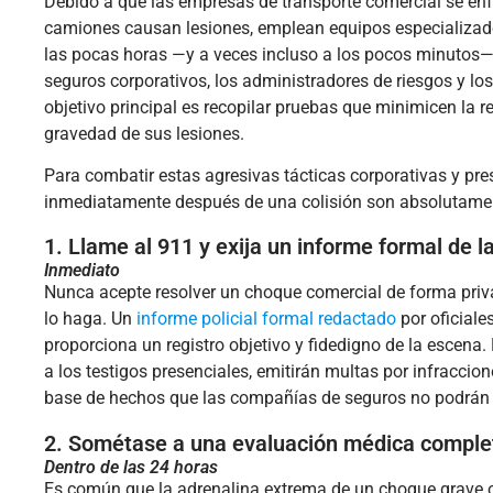
Debido a que las empresas de transporte comercial se en
camiones causan lesiones, emplean equipos especializado
las pocas horas —y a veces incluso a los pocos minutos—
seguros corporativos, los administradores de riesgos y los
objetivo principal es recopilar pruebas que minimicen la 
gravedad de sus lesiones.
Para combatir estas agresivas tácticas corporativas y p
inmediatamente después de una colisión son absolutamen
1. Llame al 911 y exija un informe formal de l
Inmediato
Nunca acepte resolver un choque comercial de forma privad
lo haga. Un
informe policial formal redactado
por oficiale
proporciona un registro objetivo y fidedigno de la escena.
a los testigos presenciales, emitirán multas por infracci
base de hechos que las compañías de seguros no podrán 
2. Sométase a una evaluación médica comple
Dentro de las 24 horas
Es común que la adrenalina extrema de un choque grave oc