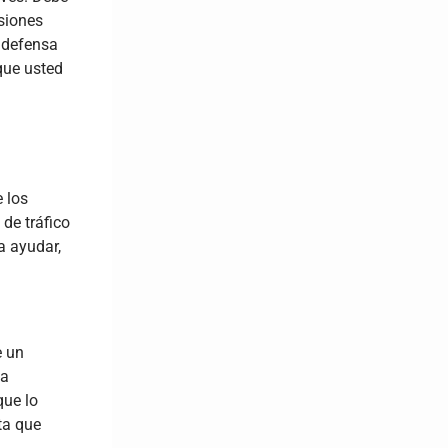
siones
a defensa
que usted
e los
de tráfico
a ayudar,
e un
na
que lo
ta que