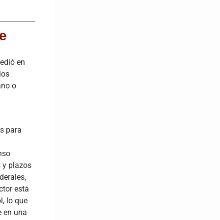
e
cedió en
los
ano o
as para
nso
 y plazos
derales,
ctor está
, lo que
e en una