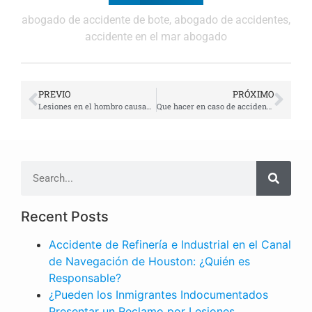
abogado de accidente de bote
,
abogado de accidentes
,
accidente en el mar abogado
PREVIO
PRÓXIMO
Lesiones en el hombro causadas por un choque de carro | Abogado Javier Marcos
Que hacer en caso de accidente sin seguro | Abogado Javier Marcos
Recent Posts
Accidente de Refinería e Industrial en el Canal
de Navegación de Houston: ¿Quién es
Responsable?
¿Pueden los Inmigrantes Indocumentados
Presentar un Reclamo por Lesiones