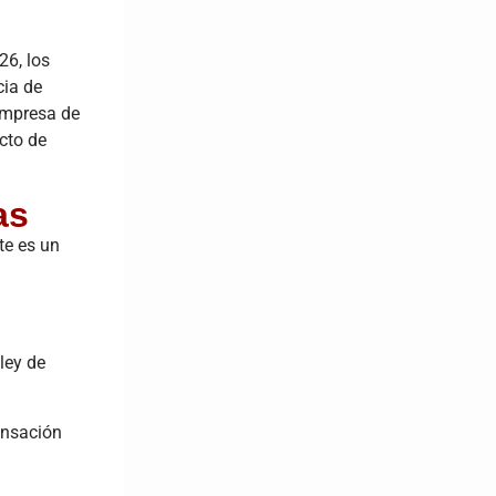
26, los
cia de
 empresa de
cto de
as
te es un
ley de
ensación