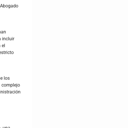
el Abogado
 han
 incluir
 el
stricto
e los
n complejo
inistración
n, una