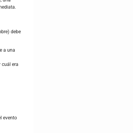
mediata.
mbre) debe
ce a una
 cuál era
l evento