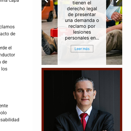
 fina capa
ntes de
tienen el
erías e
derecho legal
rias a lo
de presentar
del Canal
una demanda o
egación
reclamo por
reclamos
ouston
lesiones
 acto de
ston...
personales en...
rde el
r más
Leer más
onductor
a de
 los
ente
solo
sabilidad