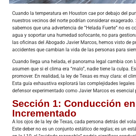
Cuando la temperatura en Houston cae por debajo del pun
nuestros vecinos del norte podrían considerar exagerado.
sabemos que una advertencia de “Helada Fuerte” no es co
agua y soportar una humedad sofocante, no para gestionar 
las oficinas del Abogado Javier Marcos, hemos visto de
accidentes que cambian la vida de las personas para sie
Cuando llega una helada, el panorama legal cambia con l
asumen que si el clima era “malo”, nadie tiene la culpa. 
promover. En realidad, la ley de Texas es muy clara: el cl
Esta guía exhaustiva explorará las complejidades legales 
defensor experimentado como Javier Marcos es esencial p
Sección 1: Conducción en 
Incrementado
A los ojos de la ley de Texas, cada persona detrás del vol
Este deber no es un conjunto estático de reglas; es un est