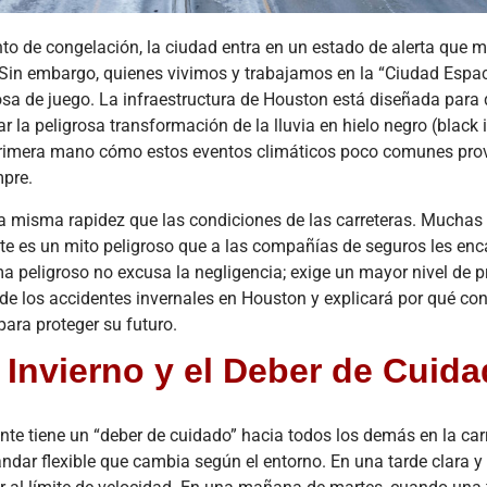
La
Actualización
to de congelación, la ciudad entra en un estado de alerta que 
de la
 Sin embargo, quienes vivimos y trabajamos en la “Ciudad Espac
FMCSA
ACCIDENT
sa de juego. La infraestructura de Houston está diseñada para 
2026: Cómo
Acci
la peligrosa transformación de la lluvia en hielo negro (black i
la Nueva
de Re
 primera mano cómo estos eventos climáticos poco comunes pr
Verificación
e Ind
mpre.
Digital
en el
a misma rapidez que las condiciones de las carreteras. Muchas
Afecta su
Este es un mito peligroso que a las compañías de seguros les en
Reclamo
Nave
ima peligroso no excusa la negligencia; exige un mayor nivel de 
por
de Ho
de los accidentes invernales en Houston y explicará por qué co
Accidente
¿Qui
ara proteger su futuro.
de Camión
Resp
Invierno y el Deber de Cuid
January 30, 2026
August
El panorama de
Res
la seguridad y
ráp
ante tiene un “deber de cuidado” hacia todos los demás en la car
los litigios en el
respons
ándar flexible que cambia según el entorno. En una tarde clara y
transporte de
en