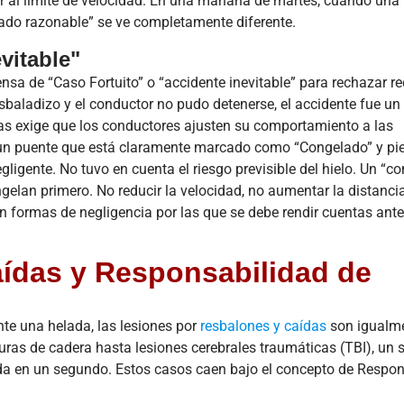
cir al límite de velocidad. En una mañana de martes, cuando una
carga comercial
accide
dado razonable” se ve completamente diferente.
está
refin
experimentando
indust
vitable"
una
largo 
transformación
de Nav
ensa de “Caso Fortuito” o “accidente inevitable” para rechazar 
monumental
de H
baladizo y el conductor no pudo detenerse, el accidente fue un
en...
(Hou
s exige que los conductores ajusten su comportamiento a las
 un puente que está claramente marcado como “Congelado” y pie
Leer más
Lee
ligente. No tuvo en cuenta el riesgo previsible del hielo. Un “c
elan primero. No reducir la velocidad, no aumentar la distanci
formas de negligencia por las que se debe rendir cuentas ante
aídas y Responsabilidad de
te una helada, las lesiones por
resbalones y caídas
son igualm
ras de cadera hasta lesiones cerebrales traumáticas (TBI), un 
da en un segundo. Estos casos caen bajo el concepto de Respon