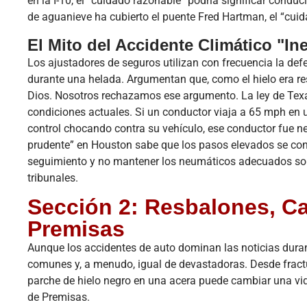
en la I-10, el “cuidado razonable” podría significar condu
de aguanieve ha cubierto el puente Fred Hartman, el “cui
El Mito del Accidente Climático "Ine
Los ajustadores de seguros utilizan con frecuencia la def
durante una helada. Argumentan que, como el hielo era res
Dios. Nosotros rechazamos ese argumento. La ley de Texa
condiciones actuales. Si un conductor viaja a 65 mph en
control chocando contra su vehículo, ese conductor fue neg
prudente” en Houston sabe que los pasos elevados se cong
seguimiento y no mantener los neumáticos adecuados son 
tribunales.
Sección 2: Resbalones, C
Premisas
Aunque los accidentes de auto dominan las noticias duran
comunes y, a menudo, igual de devastadoras. Desde fractu
parche de hielo negro en una acera puede cambiar una vi
de Premisas.