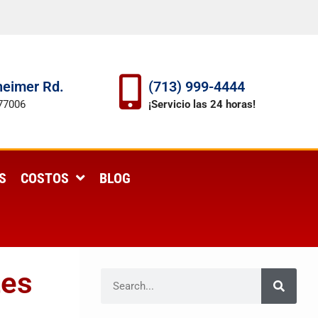
eimer Rd.
(713) 999-4444
77006
¡Servicio las 24 horas!
S
COSTOS
BLOG
tes