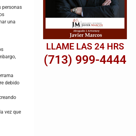
as personas
os
onar una
LLAME LAS 24 HRS
os
(713) 999-4444
embargo,
errama
re debido
 creando
da vez que