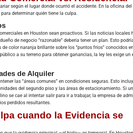
riar según el lugar donde ocurrió el accidente. En la oficina d
 para determinar quién tiene la culpa.
os
 comerciales en Houston sean proactivos. Si las noticias locales
dueño de negocio “razonable” debería tener un plan. Esto podría
s de color naranja brillante sobre los “puntos fríos” conocidos en
úblico a su terreno para obtener ganancias, la ley les exige un e
des de Alquiler
antener las “áreas comunes” en condiciones seguras. Esto incluy
s unidades del segundo piso y las áreas de estacionamiento. Si u
no se cae al intentar salir para ir a trabajar, la empresa de adm
ios perdidos resultantes.
lpa cuando la Evidencia se
s que la evidencia principal —el hielo— es temporal. En Housto