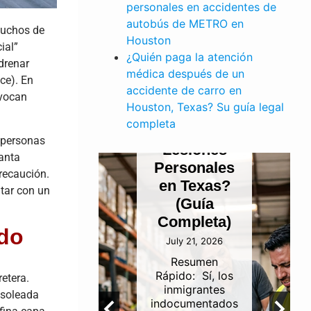
PERSONALES
personales en accidentes de
¿Pueden
autobús de METRO en
muchos de
los
Houston
ial”
¿Quién paga la atención
E TRABAJO
Inmigrantes
drenar
médica después de un
dente
Indocumentados
ce). En
accidente de carro en
finería
Presentar
ovocan
Houston, Texas? Su guía legal
ustrial
un Reclamo
completa
 Canal
por
 personas
de
Lesiones
canta
gación
Personales
precaución.
uston:
en Texas?
ntar con un
én es
(Guía
onsable?
Completa)
ado
 5, 2026
July 21, 2026
umen
Resumen
idoLa
Rápido: Sí, los
retera.
abilidad
inmigrantes
 soleada
 los
indocumentados