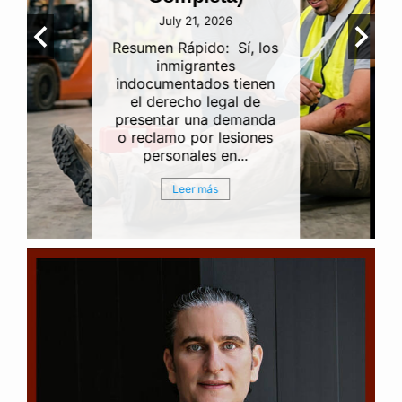
July 15, 2026
Perder a un ser querido
es una de las
experiencias más
difíciles, desgarradoras y
emocionalmente
agotadoras que puede
enfrentar una...
Leer más