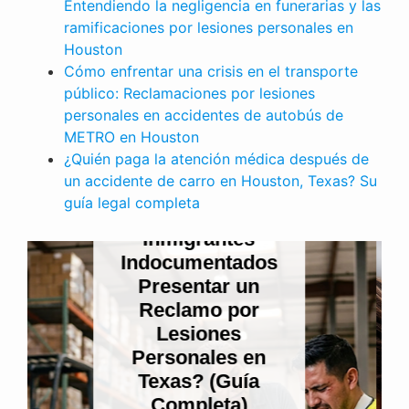
Entendiendo la negligencia en funerarias y las
ramificaciones por lesiones personales en
Houston
Cómo enfrentar una crisis en el transporte
público: Reclamaciones por lesiones
personales en accidentes de autobús de
METRO en Houston
¿Quién paga la atención médica después de
LESIONES PERSONALES
un accidente de carro en Houston, Texas? Su
Cuando se rompe
guía legal completa
la confianza
sagrada:
Entendiendo la
negligencia en
funerarias y las
ramificaciones
por lesiones
personales en
Houston