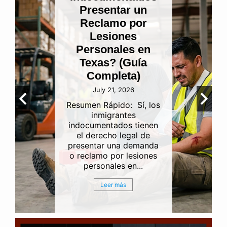
ntar un
negligencia 
mo por
funerarias y 
iones
ramificacion
ales en
por lesione
? (Guía
personales 
leta)
Houston
1, 2026
July 15, 2026
ido: Sí, los
Perder a un ser que
rantes
es una de las
ados tienen
experiencias má
o legal de
difíciles, desgarrado
una demanda
emocionalment
por lesiones
agotadoras que p
les en...
enfrentar una...
r más
Leer más