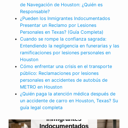
de Navegación de Houston: ¿Quién es
Responsable?
¿Pueden los Inmigrantes Indocumentados
Presentar un Reclamo por Lesiones
Personales en Texas? (Guía Completa)
Cuando se rompe la confianza sagrada:
Entendiendo la negligencia en funerarias y las
ramificaciones por lesiones personales en
Houston
Cómo enfrentar una crisis en el transporte
público: Reclamaciones por lesiones
personales en accidentes de autobús de
METRO en Houston
¿Quién paga la atención médica después de
LESIONES PERSONALES
un accidente de carro en Houston, Texas? Su
PERSONALES
Cuando se ro
guía legal completa
en los
la confianz
rantes
sagrada:
mentados
Entendiendo 