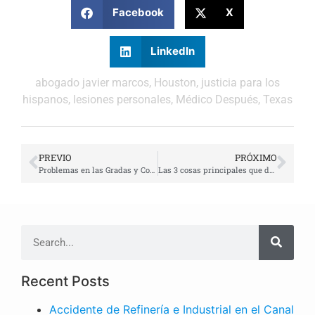
Facebook
X
LinkedIn
abogado javier marcos
,
Houston
,
justicia para los
hispanos
,
lesiones personales
,
Médico Después
,
Texas
PREVIO
PRÓXIMO
Problemas en las Gradas y Conmociones en las Concesiones: Lidiando con Lesiones en Eventos Deportivos
Las 3 cosas principales que debe hacer al tratar con la compañía de seguros después de un accidente automovilístico con lesiones
Recent Posts
Accidente de Refinería e Industrial en el Canal