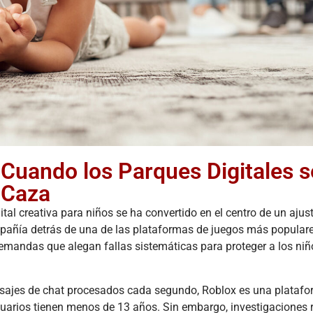
La
Actualización
de la
FMCSA
ACCIDENT
2026: Cómo
Acci
la Nueva
de Re
Verificación
e Ind
Digital
en el
Afecta su
Cuando los Parques Digitales s
Reclamo
Nave
por
de Ho
 Caza
Accidente
¿Qui
l creativa para niños se ha convertido en el centro de un ajus
de Camión
Resp
ompañía detrás de una de las plataformas de juegos más populare
January 30, 2026
August
mandas que alegan fallas sistemáticas para proteger a los niñ
El panorama de
Res
la seguridad y
ráp
nsajes de chat procesados cada segundo, Roblox es una plataf
los litigios en el
respons
transporte de
en
rios tienen menos de 13 años. Sin embargo, investigaciones r