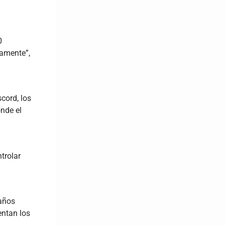
0
mamente”,
cord, los
onde el
trolar
 años
entan los