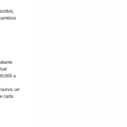
cribió,
 cambios
andante
alud
00,000 a
masivo, un
de cada