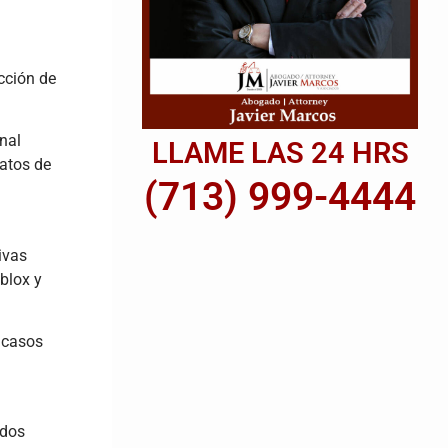
cción de
nal
LLAME LAS 24 HRS
datos de
(713) 999-4444
ivas
blox y
 casos
ados