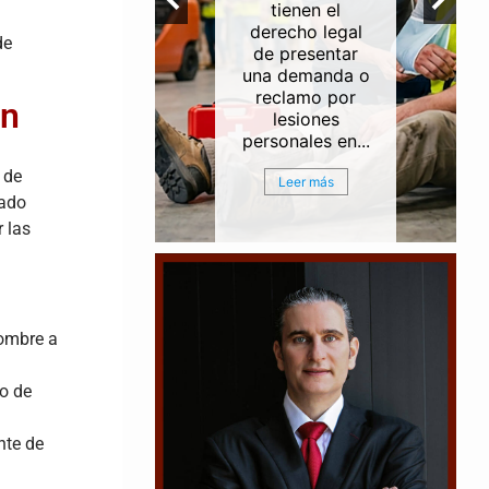
ntes de
tienen el
erías e
derecho legal
de
rias a lo
de presentar
del Canal
una demanda o
egación
reclamo por
ón
ouston
lesiones
ston...
personales en...
 de
r más
Leer más
tado
 las
hombre a
go de
nte de