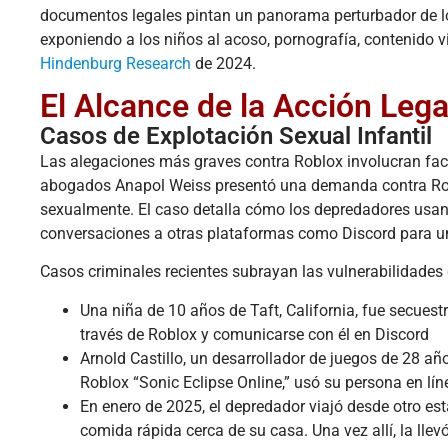
documentos legales pintan un panorama perturbador de lo q
exponiendo a los niños al acoso, pornografía, contenido 
Hindenburg Research
de 2024.
El Alcance de la Acción Lega
Casos de Explotación Sexual Infantil
Las alegaciones más graves contra Roblox involucran facili
abogados Anapol Weiss presentó una demanda contra Rob
sexualmente. El caso detalla cómo los depredadores usan R
conversaciones a otras plataformas como Discord para u
Casos criminales recientes subrayan las vulnerabilidades 
Una niña de 10 años de Taft, California, fue secues
través de Roblox y comunicarse con él en Discord
Arnold Castillo, un desarrollador de juegos de 28 
Roblox “Sonic Eclipse Online,” usó su persona en lín
En enero de 2025, el depredador viajó desde otro es
comida rápida cerca de su casa. Una vez allí, la llevó