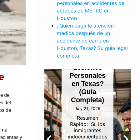
PERSONALES
personales en accidentes de
¿Pueden
autobús de METRO en
los
Houston
¿Quién paga la atención
E TRABAJO
Inmigrantes
médica después de un
dente
Indocumentados
accidente de carro en
finería
Presentar
Houston, Texas? Su guía legal
ustrial
un Reclamo
completa
 Canal
por
de
Lesiones
e
gación
Personales
uston:
en Texas?
én es
(Guía
te de
onsable?
Completa)
s del
 5, 2026
July 21, 2026
os de
umen
Resumen
idoLa
Rápido: Sí, los
orma
abilidad
inmigrantes
 los
indocumentados
ecientes y