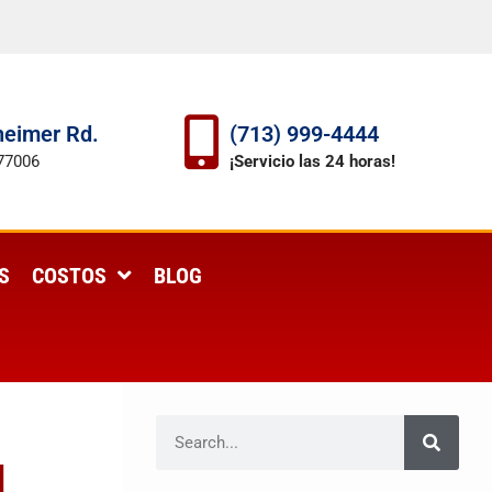
eimer Rd.
(713) 999-4444
77006
¡Servicio las 24 horas!
S
COSTOS
BLOG
d