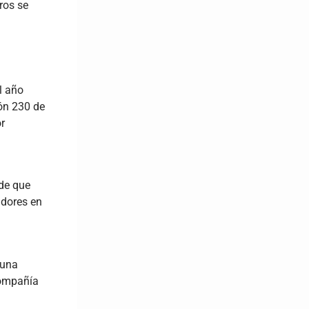
ros se
l año
ón 230 de
r
 de que
adores en
 una
compañía