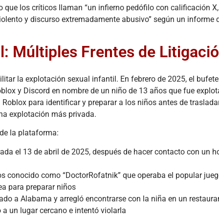
carga comercial
accide
ue los críticos llaman “un infierno pedófilo con calificación X,
está
refin
violento y discurso extremadamente abusivo” según un informe 
experimentando
indust
una
largo 
transformación
de Nav
l: Múltiples Frentes de Litigaci
monumental
de H
en...
(Hou
tar la explotación sexual infantil. En febrero de 2025, el bufete
Leer más
Lee
lox y Discord en nombre de un niño de 13 años que fue explo
oblox para identificar y preparar a los niños antes de trasladar
na explotación más privada.
de la plataforma:
trada el 13 de abril de 2025, después de hacer contacto con un 
años conocido como “DoctorRofatnik” que operaba el popular jue
ea para preparar niños
tado a Alabama y arregló encontrarse con la niña en un restaura
 a un lugar cercano e intentó violarla