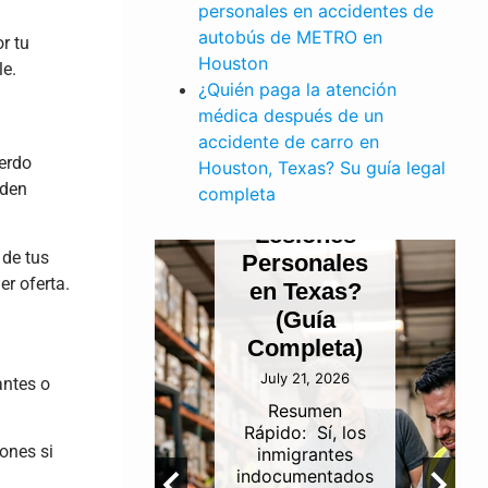
PERSONALES
personales en accidentes de
¿Pueden
autobús de METRO en
r tu
los
Houston
le.
¿Quién paga la atención
E TRABAJO
Inmigrantes
médica después de un
dente
Indocumentados
accidente de carro en
finería
Presentar
erdo
Houston, Texas? Su guía legal
ustrial
un Reclamo
eden
completa
 Canal
por
de
Lesiones
 de tus
gación
Personales
r oferta.
uston:
en Texas?
én es
(Guía
onsable?
Completa)
 5, 2026
July 21, 2026
antes o
umen
Resumen
idoLa
Rápido: Sí, los
ones si
abilidad
inmigrantes
 los
indocumentados