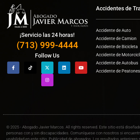
Accidentes de Tr
Accidente de Auto
¡Servicio las 24 horas!
Accidente de Camion
(713) 999-4444
Accidente de Bicicleta
Accidente de Motorcic
Follow Us
Accidente de Autobus
Accidente de Peatone
© 2025 - Abogado Javier Marcos. All rights reserved. Este sitio está diseñado
personas con y sin discapacidades. Comuníquese con nosotros si encuentr
usabilidad en este sitio. Publicidad de abogados. Los resultados anteriores 