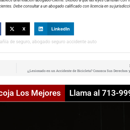
cientes. Debe consultar a un abogado calificado con licencia en su jurisdicc
X
LinkedIn
añía de seguro
,
abogado seguro accidente auto
¡¿Lesionado en un Accidente de Bicicleta? Conozca Sus Derechos 
coja Los Mejores
Llama al 713-99