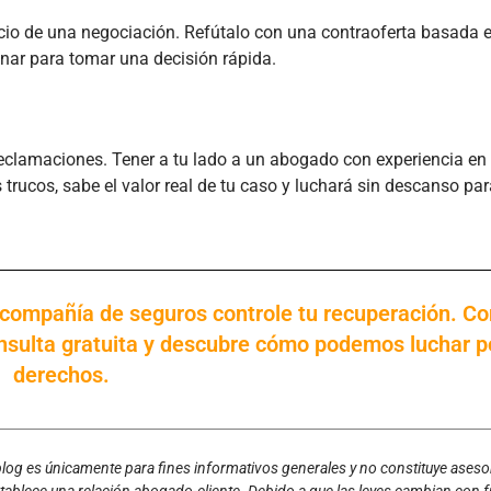
cio de una negociación. Refútalo con una contraoferta basada e
nar para tomar una decisión rápida.
eclamaciones. Tener a tu lado a un abogado con experiencia en 
trucos, sabe el valor real de tu caso y luchará sin descanso pa
a compañía de seguros controle tu recuperación. C
sulta gratuita y descubre cómo podemos luchar p
derechos.
 blog es únicamente para fines informativos generales y no constituye ases
establece una relación abogado-cliente. Debido a que las leyes cambian con f