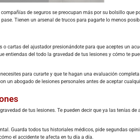
La
Actualización
s compañías de seguros se preocupan más por su bolsillo que po
de la
te pase. Tienen un arsenal de trucos para pagarte lo menos posib
FMCSA
ACCIDENT
2026: Cómo
Acci
la Nueva
de Re
s o cartas del ajustador presionándote para que aceptes un acu
Verificación
e Ind
que entiendas del todo la gravedad de tus lesiones y cómo te pu
Digital
en el
Afecta su
 necesites para curarte y que te hagan una evaluación completa
Reclamo
Nave
on un abogado de lesiones personales antes de aceptar cualquie
por
de Ho
Accidente
¿Qui
iones
de Camión
Resp
January 30, 2026
August
ravedad de tus lesiones. Te pueden decir que ya las tenías de 
El panorama de
Res
la seguridad y
ráp
l. Guarda todos tus historiales médicos, pide segundas opini
los litigios en el
respons
transporte de
en
cómo el accidente te afecta en tu día a día.