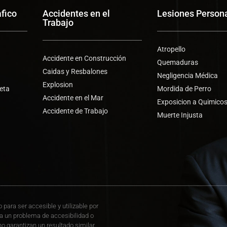
afico
Accidentes en el
Lesiones Person
Trabajo
Atropello
Accidente en Construcción
Quemaduras
Caidas y Resbalones
Negligencia Médica
Explosion
leta
Mordida de Perro
Accidente en el Mar
Exposicion a Quimico
Accidente de Trabajo
s
Muerte Injusta
 para ser accesible y utilizable por
a un problema de accesibilidad o
no garantizan un resultado similar.