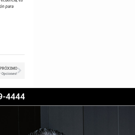
ión para
PRÓXIMO
y Opciones!
9-4444