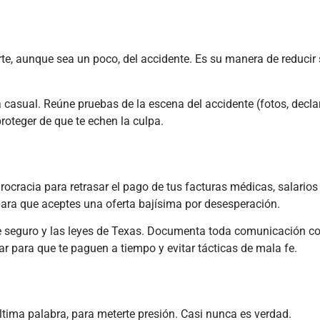
carga comercial
accide
está
refin
experimentando
indust
una
largo 
te, aunque sea un poco, del accidente. Es su manera de reducir
transformación
de Nav
monumental
de H
en...
(Hou
a casual. Reúne pruebas de la escena del accidente (fotos, decl
Leer más
Lee
roteger de que te echen la culpa.
racia para retrasar el pago de tus facturas médicas, salarios
ara que aceptes una oferta bajísima por desesperación.
e seguro y las leyes de Texas. Documenta toda comunicación co
 para que te paguen a tiempo y evitar tácticas de mala fe.
tima palabra, para meterte presión. Casi nunca es verdad.