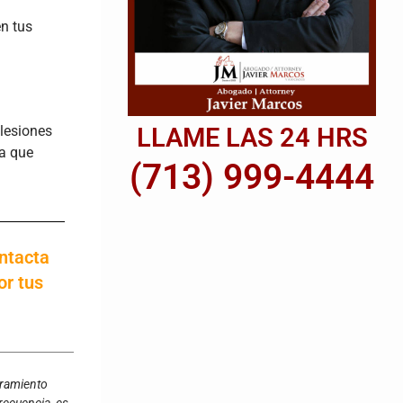
n tus
LLAME LAS 24 HRS
lesiones
ra que
(713) 999-4444
ontacta
or tus
oramiento
recuencia, es