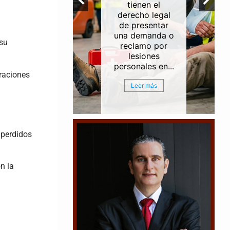
ntes de
tienen el
erías e
derecho legal
rias a lo
de presentar
del Canal
una demanda o
 su
egación
reclamo por
ouston
lesiones
ston...
personales en...
araciones
r más
Leer más
 perdidos
n la