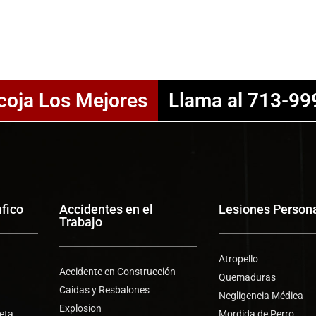
coja Los Mejores
Llama al 713-99
afico
Accidentes en el
Lesiones Person
Trabajo
Atropello
Accidente en Construcción
Quemaduras
Caidas y Resbalones
Negligencia Médica
Explosion
leta
Mordida de Perro