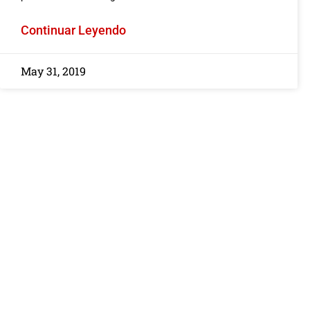
FMCSA 2026: Cóm
Nueva Verificación 
Continuar Leyendo
Afecta su Reclam
Accidente de Ca
May 31, 2019
ACCIDENTE DE CAMION O TRAI
By Javier Marcos
/ January 3
El panorama de la segurid
litigios en el transporte 
comercial está...
Leer más