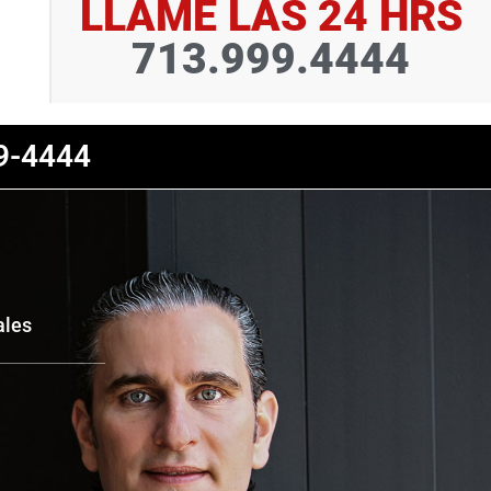
LLAME LAS 24 HRS
713.999.4444
9-4444
ales