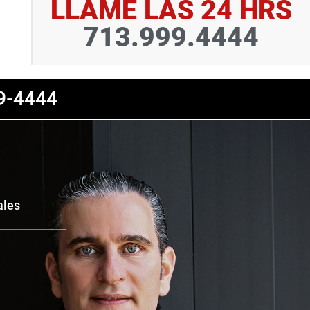
LLAME LAS 24 HRS
713.999.4444
9-4444
ales