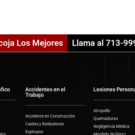
coja Los Mejores
Llama al 713-99
afico
Accidentes en el
Lesiones Person
Trabajo
Atropello
Accidente en Construcción
Quemaduras
Caidas y Resbalones
Negligencia Médica
Explosion
leta
Mordida de Perro