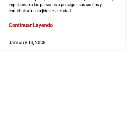
FMCSA 2026: Cóm
impulsando a las personas a perseguir sus sueños y
contribuir al rico tejido de la ciudad.
Nueva Verificación 
Afecta su Reclam
Continuar Leyendo
Accidente de Ca
ACCIDENTE DE CAMION O TRAI
January 14, 2025
By Javier Marcos
/ January 3
El panorama de la segurid
litigios en el transporte 
comercial está...
Leer más