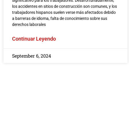
significativo para los trabajadores. Desafortunadamente,
o la
Industrial en el Canal de
los accidentes en sitios de construcción son comunes, y los
Digital
Navegación de Houston:
trabajadores hispanos suelen verse más afectados debido
a barreras de idioma, falta de conocimiento sobre sus
o por
¿Quién es Responsable?
derechos laborales
mión
ACCIDENTE TRABAJO
Continuar Leyendo
LER
By Javier Marcos
/ August 5, 2026
0, 2026
Resumen rápidoLa responsabilidad 
September 6, 2024
los accidentes de refinerías e
ad y los
industrias a lo largo del Canal...
de carga
Leer más