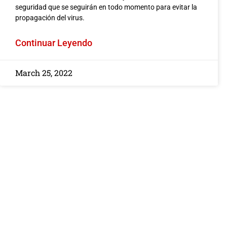
seguridad que se seguirán en todo momento para evitar la
FMCSA 2026: Cóm
propagación del virus.
Nueva Verificación 
Afecta su Reclam
Continuar Leyendo
Accidente de Ca
ACCIDENTE DE CAMION O TRAI
March 25, 2022
By Javier Marcos
/ January 3
El panorama de la segurid
litigios en el transporte 
comercial está...
Leer más