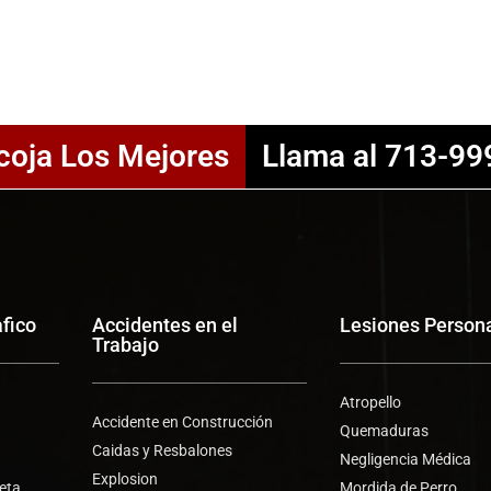
coja Los Mejores
Llama al 713-99
afico
Accidentes en el
Lesiones Person
Trabajo
Atropello
Accidente en Construcción
Quemaduras
Caidas y Resbalones
Negligencia Médica
Explosion
leta
Mordida de Perro