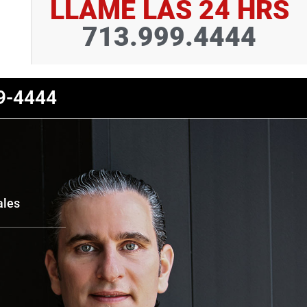
LLAME LAS 24 HRS
713.999.4444
9-4444
ales