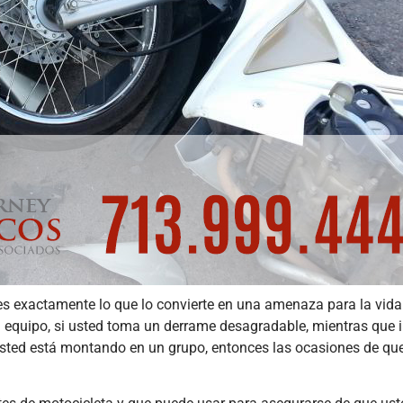
La
Actualización
de la
FMCSA
ACCIDENT
2026: Cómo
Acci
la Nueva
de Re
Verificación
e Ind
Digital
en el
Afecta su
Reclamo
Nave
por
de Ho
Accidente
¿Qui
de Camión
Resp
es exactamente lo que lo convierte en una amenaza para la vid
January 30, 2026
August
d equipo, si usted toma un derrame desagradable, mientras que ir
El panorama de
Res
 usted está montando en un grupo, entonces las ocasiones de qu
la seguridad y
ráp
los litigios en el
respons
transporte de
en