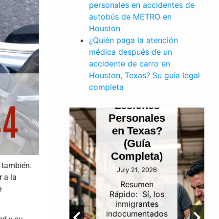
PERSONALES
personales en accidentes de
¿Pueden
autobús de METRO en
los
Houston
¿Quién paga la atención
E TRABAJO
Inmigrantes
médica después de un
dente
Indocumentados
accidente de carro en
finería
Presentar
Houston, Texas? Su guía legal
ustrial
un Reclamo
completa
 Canal
por
de
Lesiones
gación
Personales
uston:
en Texas?
én es
(Guía
onsable?
Completa)
a también.
 5, 2026
July 21, 2026
 a la
umen
Resumen
e
idoLa
Rápido: Sí, los
abilidad
inmigrantes
 los
indocumentados