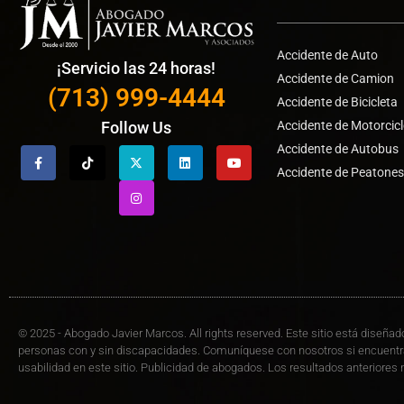
Accidente de Auto
¡Servicio las 24 horas!
Accidente de Camion
(713) 999-4444
Accidente de Bicicleta
Accidente de Motorcic
Follow Us
Accidente de Autobus
Accidente de Peatone
© 2025 - Abogado Javier Marcos. All rights reserved. Este sitio está diseñado
personas con y sin discapacidades. Comuníquese con nosotros si encuentr
usabilidad en este sitio. Publicidad de abogados. Los resultados anteriores 