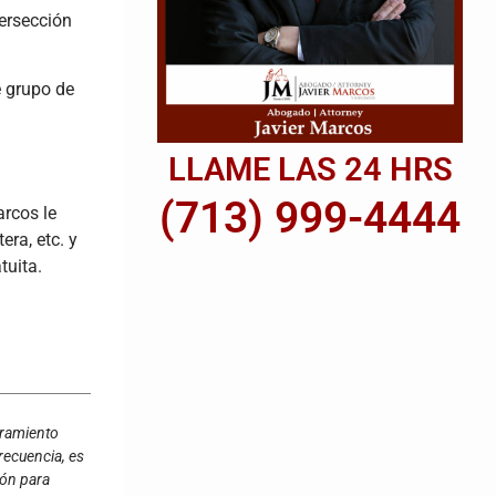
tersección
e grupo de
LLAME LAS 24 HRS
(713) 999-4444
arcos le
era, etc. y
tuita.
oramiento
recuencia, es
ión para