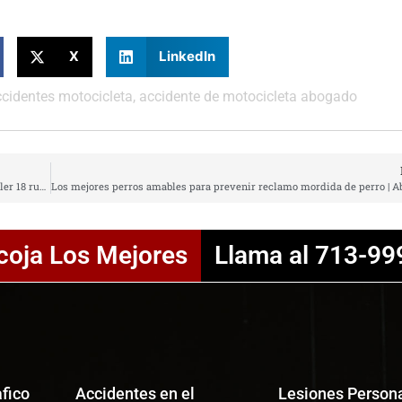
X
LinkedIn
cidentes motocicleta
,
accidente de motocicleta abogado
Lo que necesita saber si se encuentra involucrado en un accidente de trailer 18 ruedas
coja Los Mejores
Llama al 713-99
afico
Accidentes en el
Lesiones Person