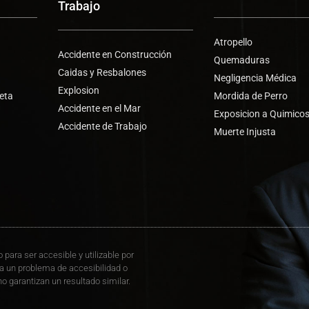
Trabajo
Atropello
Accidente en Construcción
Quemaduras
Caidas y Resbalones
Negligencia Médica
Explosion
leta
Mordida de Perro
Accidente en el Mar
Exposicion a Quimico
Accidente de Trabajo
s
Muerte Injusta
 para ser accesible y utilizable por
a un problema de accesibilidad o
no garantizan un resultado similar.