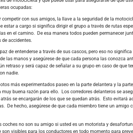
tes de motocicleta y que puede usar para asegurarse de que ust
carga comercial
accide
teras ocupadas:
está
refin
experimentando
indust
 competir con sus amigos, la llave a la seguridad de la motocicl
una
largo 
tar a cargo si significa dirigir el grupo a través de rutas espec
transformación
de Nav
monumental
de H
adas en el camino. De esa manera todos pueden permanecer jun
en...
(Hou
s de accidentes.
Leer más
Lee
paz de entenderse a través de sus cascos, pero eso no significa
 de las manos y asegúrese de que cada persona las conozca an
ún retraso y será capaz de señalar a su grupo en caso de que t
on nadie.
otos más experimentados paseo en la parte delantera y la parte
na muy buena razón para ello. Los corredores delanteros se ase
 atrás se encargarán de los que se quedan atrás. Esto evitará a
gas. De hecho, asegúrese de que cada miembro tiene un amigo c
s coches no son su amigo si usted es un motorista y desafort
 son visibles para los conductores en todo momento para preve