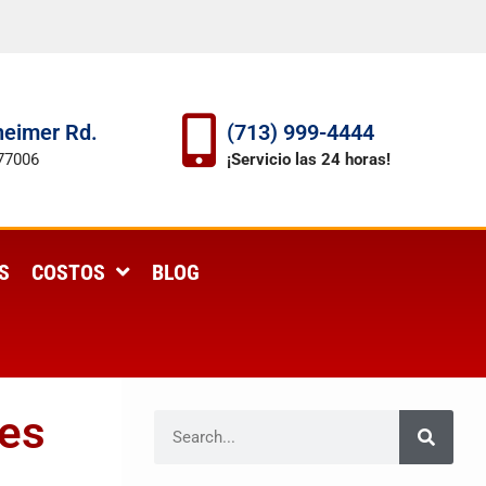
eimer Rd.
(713) 999-4444
77006
¡Servicio las 24 horas!
S
COSTOS
BLOG
tes