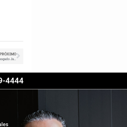
PRÓXIMO
Los mejores perros amables para prevenir reclamo mordida de perro | Abogado Javier Marcos
9-4444
ales