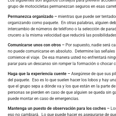
Los siguientes son algunos consejos para prevenir acciden
grupo de motocicletas permanezcan seguros en esas carre
Permanezca organizado –
mientras que puede ser tentador
organizando como paquete. En otras palabras, alguien debe es
intercambio de números de teléfono o la selección de par
crucero a la misma velocidad que reducirá las posibilidade
Comunicarse unos con otros –
Por supuesto, nadie será ca
no puede comunicarse en absoluto. Determine las señales
comience el viaje. De esa manera usted no enfrentará ning
parar para un descanso sin romper la formación o chocar c
Haga que la experiencia cuente –
Asegúrese de que sus pil
del paquete. Eso es lo que suelen hacer los lobos y hay u
que el grupo sepa a dónde va y los que están en la parte de
personas se pierden en caso de que alguien se queda sin 
puede montar en caso de emergencias.
Mantenga un puesto de observación para los coches –
Lo
eso no cambiará. Lo que puede hacer es asegurarse de que