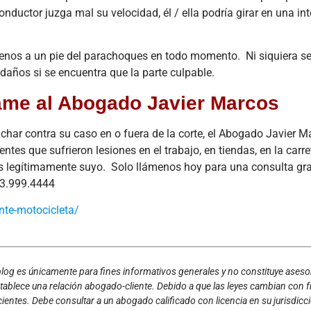
nductor juzga mal su velocidad, él / ella podría girar en una in
menos a un pie del parachoques en todo momento. Ni siquiera s
años si se encuentra que la parte culpable.
ame al Abogado Javier Marcos
char contra su caso en o fuera de la corte, el Abogado Javier M
s que sufrieron lesiones en el trabajo, en tiendas, en la carret
s legítimamente suyo. Solo llámenos hoy para una consulta gra
13.999.4444
nte-motocicleta/
 blog es únicamente para fines informativos generales y no constituye ases
establece una relación abogado-cliente. Debido a que las leyes cambian con f
cientes. Debe consultar a un abogado calificado con licencia en su jurisdicc