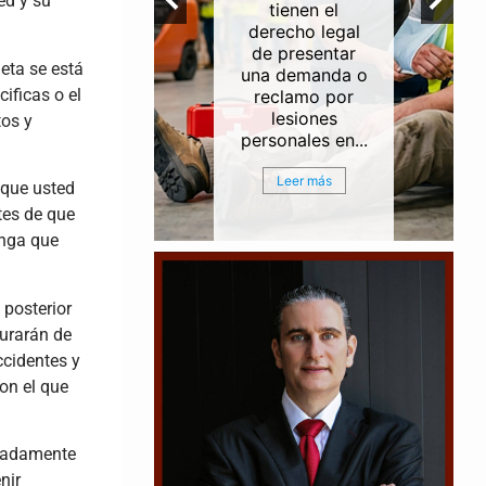
ed y su
ntes de
tienen el
erías e
derecho legal
rias a lo
de presentar
eta se está
del Canal
una demanda o
ificas o el
egación
reclamo por
ouston
lesiones
tos y
ston...
personales en...
r más
Leer más
 que usted
tes de que
enga que
 posterior
gurarán de
ccidentes y
on el que
unadamente
nir