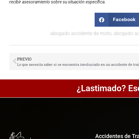
recibir asesoramiento sobre su situación específica.
Facebook
abogado accidente de moto
,
abogado ac
PREVIO
¿Lastimado? Es
Accidentes de Tr