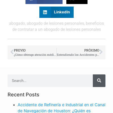
LinkedIn
abogado
,
abogado de lesiones personales
,
beneficios
de contratar a un abogado de lesiones personales
PREVIO
PRÓXIMO
¿Cómo obtengo atención médica después de un accidente automovilístico?
Entendiendo los Accidentes por Resbalones y Caídas: Causas, Prevención y Recursos Legales
Recent Posts
Accidente de Refinería e Industrial en el Canal
de Navegación de Houston: ¿Quién es