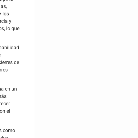
nas,
 los
ncia y
s, lo que
babilidad
n
ierres de
ores
ma en un
más
recer
on el
es como
bles