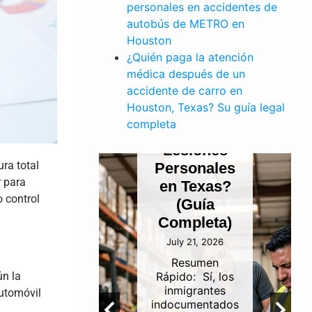
PERSONALES
personales en accidentes de
¿Pueden
autobús de METRO en
los
Houston
¿Quién paga la atención
E TRABAJO
Inmigrantes
médica después de un
dente
Indocumentados
accidente de carro en
finería
Presentar
Houston, Texas? Su guía legal
ustrial
un Reclamo
completa
 Canal
por
de
Lesiones
ra total
gación
Personales
r para
uston:
en Texas?
 control
én es
(Guía
onsable?
Completa)
 5, 2026
July 21, 2026
umen
Resumen
ún la
idoLa
Rápido: Sí, los
abilidad
inmigrantes
automóvil
 los
indocumentados