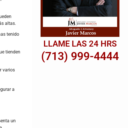
pueden
s altas.
has tenido
LLAME LAS 24 HRS
ue tienden
(713) 999-4444
r varios
egurar a
senta un
a