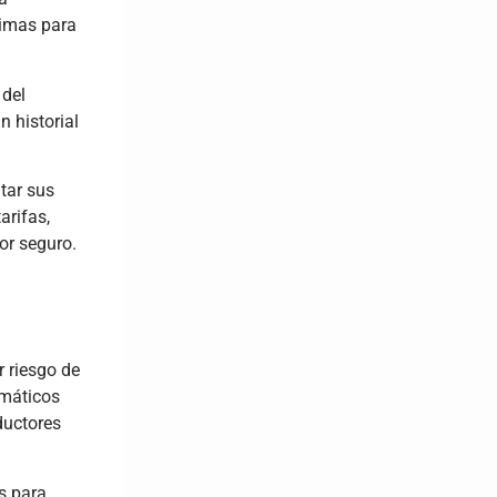
rimas para
 del
n historial
tar sus
arifas,
or seguro.
r riesgo de
imáticos
ductores
s para