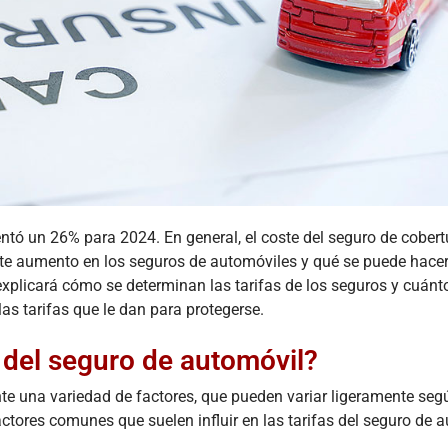
La
Actualización
de la
FMCSA
ACCIDENT
2026: Cómo
Acci
la Nueva
de Re
Verificación
e Ind
Digital
en el
Afecta su
ntó un 26% para 2024. En general, el coste del seguro de cobertu
Reclamo
Nave
ste aumento en los seguros de automóviles y qué se puede hace
por
de Ho
xplicará cómo se determinan las tarifas de los seguros y cuánto
Accidente
¿Qui
as tarifas que le dan para protegerse.
de Camión
Resp
January 30, 2026
August
 del seguro de automóvil?
El panorama de
Res
te una variedad de factores, que pueden variar ligeramente seg
la seguridad y
ráp
los litigios en el
respons
tores comunes que suelen influir en las tarifas del seguro de 
transporte de
en