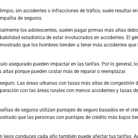
carga comercial
accide
está
refin
limpio, sin accidentes o infracciones de tráfico, suele resultar e
experimentando
indust
ompañía de seguros.
una
largo 
transformación
de Nav
ialmente los adolescentes, suelen pagar primas más altas debi
monumental
de H
babilidad estadística de estar involucrados en accidentes. El gé
en...
(Hou
demostrado que los hombres tienden a tener más accidentes que 
Leer más
Lee
ulo asegurado pueden impactar en las tarifas. Por lo general, l
 altas porque pueden costar más de reparar o reemplazar.
e seguro. Las áreas urbanas con tasas más altas de congestión de
paración con las áreas rurales con menos accidentes y tasas d
añías de seguros utilizan puntajes de seguro basados en el cr
emostrado que las personas con puntajes de crédito más bajos t
an lejos conduces cada año también puede afectar tus tarifas. A