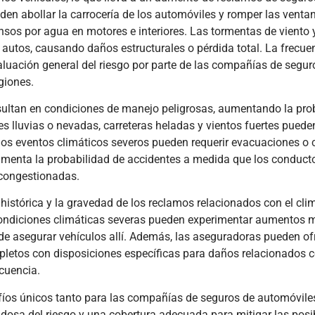
en abollar la carrocería de los automóviles y romper las venta
os por agua en motores e interiores. Las tormentas de viento y
autos, causando daños estructurales o pérdida total. La frecue
luación general del riesgo por parte de las compañías de seguro
giones.
ultan en condiciones de manejo peligrosas, aumentando la pro
tes lluvias o nevadas, carreteras heladas y vientos fuertes puede
los eventos climáticos severos pueden requerir evacuaciones o c
y aumenta la probabilidad de accidentes a medida que los conduct
 congestionadas.
histórica y la gravedad de los reclamos relacionados con el cli
 condiciones climáticas severas pueden experimentar aumentos 
 de asegurar vehículos allí. Además, las aseguradoras pueden of
letos con disposiciones específicas para daños relacionados c
ecuencia.
fíos únicos tanto para las compañías de seguros de automóvil
adosa del riesgo y una cobertura adecuada para mitigar las posi