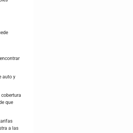
uede
 encontrar
e auto y
u cobertura
 de que
arifas
tra a las