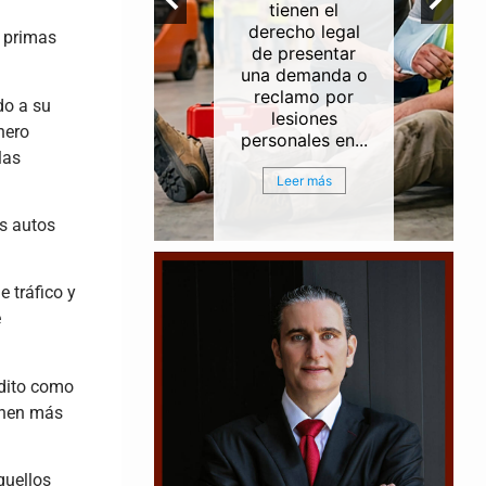
ntes de
tienen el
erías e
derecho legal
n primas
rias a lo
de presentar
del Canal
una demanda o
egación
reclamo por
do a su
ouston
lesiones
nero
ston...
personales en...
las
r más
Leer más
os autos
 tráfico y
e
édito como
ienen más
quellos