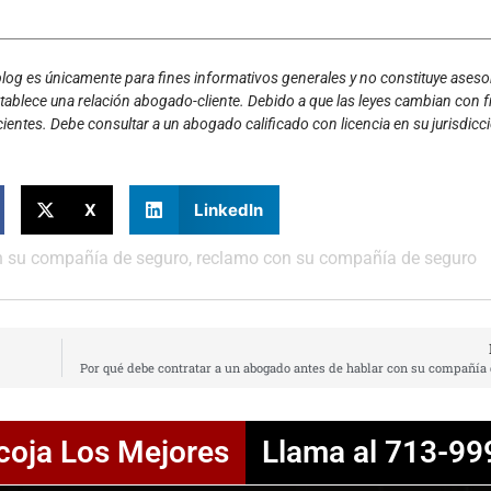
 blog es únicamente para fines informativos generales y no constituye ases
establece una relación abogado-cliente. Debido a que las leyes cambian con f
cientes. Debe consultar a un abogado calificado con licencia en su jurisdicc
X
LinkedIn
 su compañía de seguro
,
reclamo con su compañía de seguro
Por qué debe contratar a un abogado antes de hablar con su compañía
coja Los Mejores
Llama al 713-99