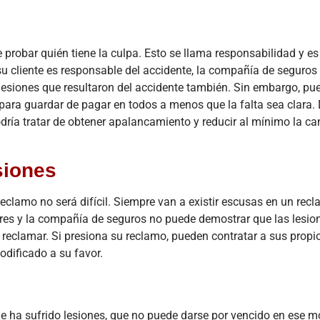
La
Actualización
de la
probar quién tiene la culpa. Esto se llama responsabilidad y es
FMCSA
ACCIDENT
su cliente es responsable del accidente, la compañía de seguros
2026: Cómo
Acci
 lesiones que resultaron del accidente también. Sin embargo, pu
la Nueva
de Re
 para guardar de pagar en todos a menos que la falta sea clara.
Verificación
e Ind
podría tratar de obtener apalancamiento y reducir al mínimo la c
Digital
en el
Afecta su
siones
Reclamo
Nave
por
de Ho
reclamo no será difícil. Siempre van a existir escusas en un rec
Accidente
¿Qui
res y la compañía de seguros no puede demostrar que las lesio
de Camión
Resp
e reclamar. Si presiona su reclamo, pueden contratar a sus prop
January 30, 2026
August
dificado a su favor.
El panorama de
Res
la seguridad y
ráp
los litigios en el
respons
transporte de
en
 ha sufrido lesiones, que no puede darse por vencido en ese 