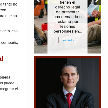
ntes de
tienen el
lo tanto no
erías e
derecho legal
eron
rias a lo
de presentar
ara que no
del Canal
una demanda o
egación
reclamo por
ouston
lesiones
miento, eso
ston...
personales en...
r más
Leer más
la compañía
al
e pueda
os puede
asegurar el