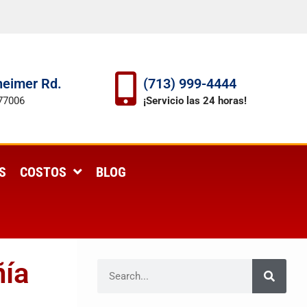
eimer Rd.
(713) 999-4444
77006
¡Servicio las 24 horas!
S
COSTOS
BLOG
ñía