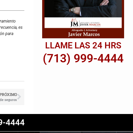
oramiento
recuencia, es
ión para
LLAME LAS 24 HRS
(713) 999-4444
PRÓXIMO
 de seguros
9-4444