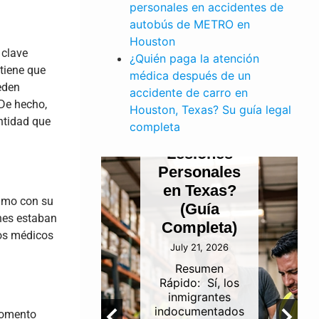
PERSONALES
personales en accidentes de
¿Pueden
autobús de METRO en
los
Houston
 clave
¿Quién paga la atención
E TRABAJO
Inmigrantes
 tiene que
médica después de un
dente
Indocumentados
eden
accidente de carro en
finería
Presentar
 De hecho,
Houston, Texas? Su guía legal
ustrial
un Reclamo
antidad que
completa
 Canal
por
de
Lesiones
gación
Personales
uston:
en Texas?
lamo con su
én es
(Guía
nes estaban
onsable?
Completa)
ios médicos
 5, 2026
July 21, 2026
umen
Resumen
idoLa
Rápido: Sí, los
abilidad
inmigrantes
 los
indocumentados
momento