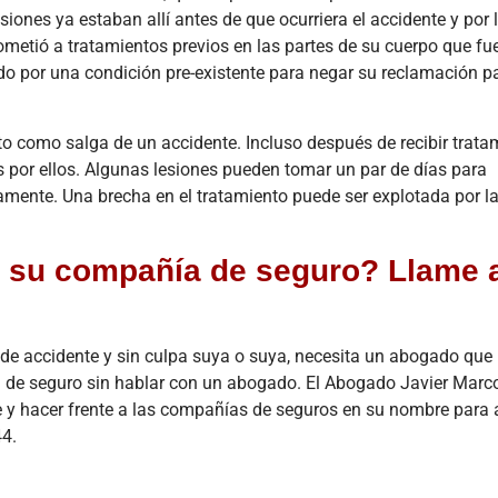
carga comercial
accide
iones ya estaban allí antes de que ocurriera el accidente y por 
está
refin
sometió a tratamientos previos en las partes de su cuerpo que fu
experimentando
indust
do por una condición pre-existente para negar su reclamación p
una
largo 
transformación
de Nav
monumental
de H
o como salga de un accidente. Incluso después de recibir trata
en...
(Hou
s por ellos. Algunas lesiones pueden tomar un par de días para
Leer más
Lee
amente. Una brecha en el tratamiento puede ser explotada por 
n su compañía de seguro? Llame 
po de accidente y sin culpa suya o suya, necesita un abogado qu
 de seguro sin hablar con un abogado. El Abogado Javier Marc
 y hacer frente a las compañías de seguros en su nombre para 
44.