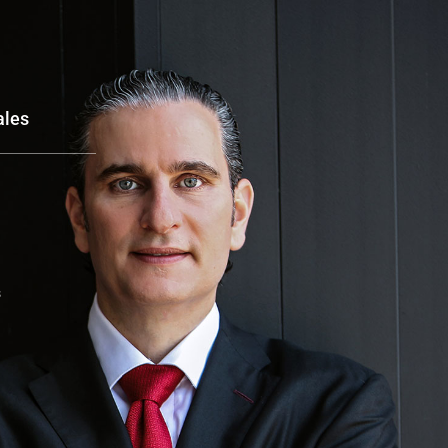
ales
s