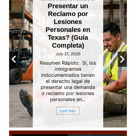
negligencia en
funerarias y las
ramificaciones
por lesiones
personales en
Houston
July 15, 2026
Perder a un ser querido
es una de las
experiencias más
difíciles, desgarradoras y
emocionalmente
agotadoras que puede
enfrentar una...
Leer más