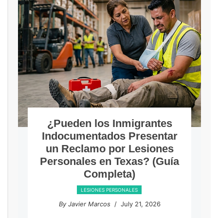
¿Pueden los Inmigrantes
C
Indocumentados Presentar
c
un Reclamo por Lesiones
Ente
Personales en Texas? (Guía
Completa)
ramif
pe
LESIONES PERSONALES
By Javier Marcos
/ July 21, 2026
By