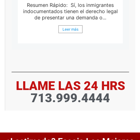
Resumen Rápido: Sí, los inmigrantes
ndocumentados tienen el derecho legal
Perder 
de presentar una demanda o...
e
desga
Leer más
LLAME LAS 24 HRS
713.999.4444