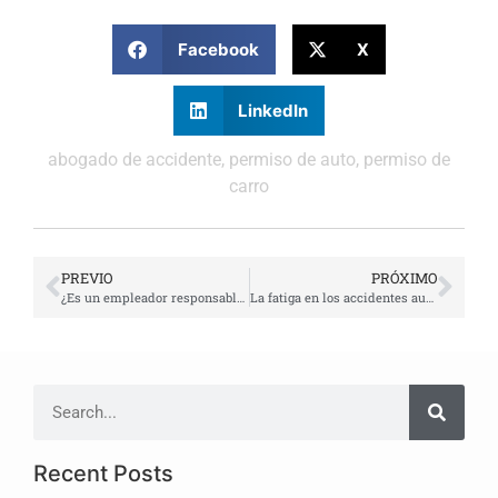
Facebook
X
LinkedIn
abogado de accidente
,
permiso de auto
,
permiso de
carro
PREVIO
PRÓXIMO
¿Es un empleador responsable por un accidente de carro que involucra a los empleados?
La fatiga en los accidentes automovilisticos | Abogado Javier Marcos
Recent Posts