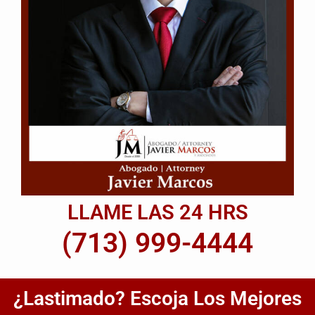
LLAME LAS 24 HRS
(713) 999-4444
¿Lastimado? Escoja Los Mejores