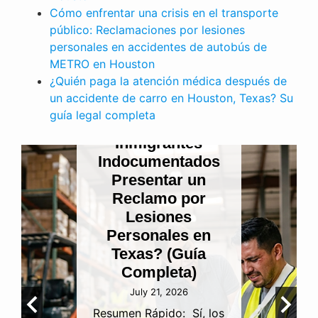
Cómo enfrentar una crisis en el transporte
público: Reclamaciones por lesiones
personales en accidentes de autobús de
METRO en Houston
¿Quién paga la atención médica después de
LESIONES PERSONALES
un accidente de carro en Houston, Texas? Su
ES
Cuando se rompe
guía legal completa
os
la confianza
es
sagrada:
dos
Entendiendo la
un
negligencia en
or
funerarias y las
ramificaciones
 en
por lesiones
ía
personales en
)
Houston
July 15, 2026
í, los
Perder a un ser querido