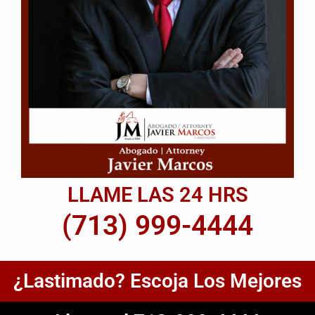
LLAME LAS 24 HRS
(713) 999-4444
¿Lastimado? Escoja Los Mejores